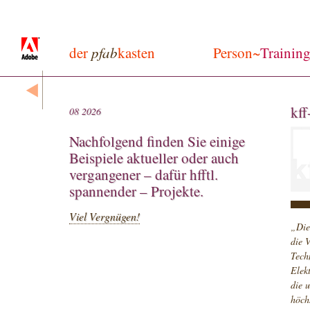
der
pfab
kasten
Person~
Trainin
kf
08 2026
Nachfolgend finden Sie einige
Beispiele aktueller oder auch
vergangener – dafür hfftl.
spannender – Projekte.
Viel Vergnügen!
„Die
die 
Tech
Elek
die 
höch