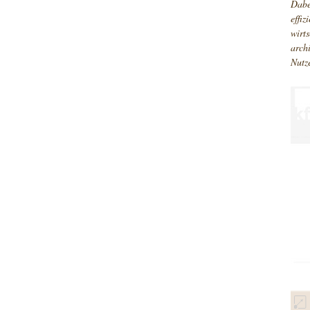
Dabe
effi
wirt
arch
Nutz